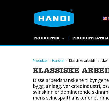
Skip
to
content
HANDI AS
PRODUKTER
PRODUKTKATAL
Produkter
Hansker
Klassiske arbeidshansker
KLASSISKE ARBE
Disse arbeidshanskene tilbyr gener
bygg, anlegg, verkstedindustri, os
svinskinn er dominerende skinnmat
mens svinespalthansker er et rimel