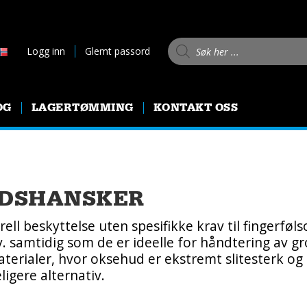
Products search
Logg inn
Glemt passord
OG
LAGERTØMMING
KONTAKT OSS
IDSHANSKER
ell beskyttelse uten spesifikke krav til fingerfø
v. samtidig som de er ideelle for håndtering av g
erialer, hvor oksehud er ekstremt slitesterk og 
igere alternativ.