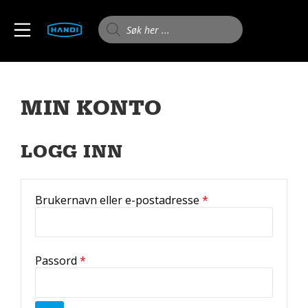
Skip
to
Products search
MOBILE MENU
content
HANDI AS
MIN KONTO
LOGG INN
Påkrevd
Brukernavn eller e-postadresse
*
Påkrevd
Passord
*