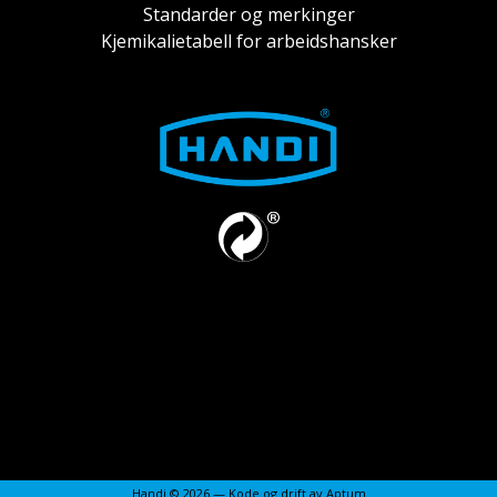
Standarder og merkinger
Kjemikalietabell for arbeidshansker
Handi © 2026 — Kode og drift av
Aptum