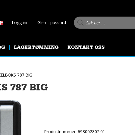
Products search
Logg inn
Glemt passord
OG
LAGERTØMMING
KONTAKT OSS
ELBOKS 787 BIG
 787 BIG
Produktnummer:
693002802.01