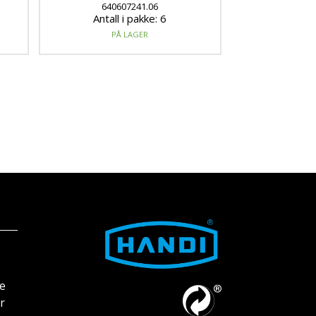
640607241.06
Antall i pakke: 6
PÅ LAGER
ke
r