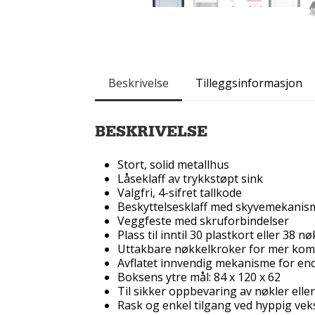
Beskrivelse
Tilleggsinformasjon
BESKRIVELSE
Stort, solid metallhus
Låseklaff av trykkstøpt sink
Valgfri, 4-sifret tallkode
Beskyttelsesklaff med skyvemekanis
Veggfeste med skruforbindelser
Plass til inntil 30 plastkort eller 38 
Uttakbare nøkkelkroker for mer komf
Avflatet innvendig mekanisme for end
Boksens ytre mål: 84 x 120 x 62
Til sikker oppbevaring av nøkler elle
Rask og enkel tilgang ved hyppig veks