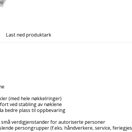
Last ned produktark
me
nøkler (med hele nøkkelringer)
ort ved stabling av nøklene
a bedre plass til oppbevaring
r små verdigjenstander for autoriserte personer
lende persongrupper (f.eks. håndverkere, service, feriegjest