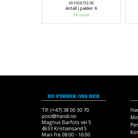
651026732.06
Antall i pakke: 6
PÅ LAGER
DU FINNER OSS HER
Tlf: (+47) 38 00 30 70
Ha
post@handi.no
Mi
Magnus Barfots vei 5
Pe
4633 Kristiansand S
Kon
Man-fre 08:00 - 16:00