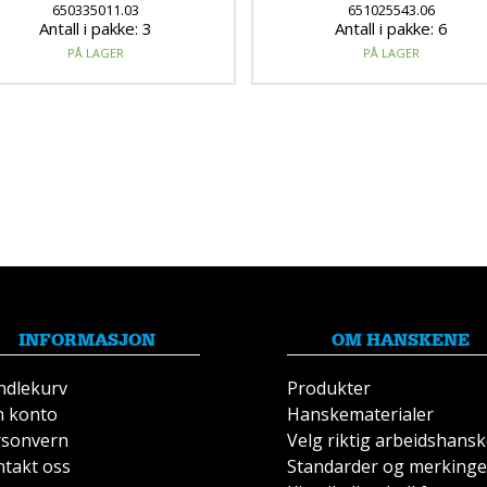
650335011.03
651025543.06
Antall i pakke: 3
Antall i pakke: 6
PÅ LAGER
PÅ LAGER
INFORMASJON
OM HANSKENE
ndlekurv
Produkter
n konto
Hanskematerialer
rsonvern
Velg riktig arbeidshans
takt oss
Standarder og merkinge