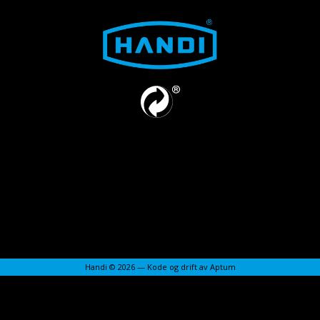
Handi © 2026 — Kode og drift av
Aptum