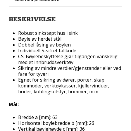
BESKRIVELSE
Robust sinkstøpt hus i sink
Bøyle av herdet stål
Dobbel låsing av bøylen
Individuell 5-sifret tallkode
CS: Bøylebeskyttelse gjør tilgangen vanskelig
med et innbruddsverktøy
Sikring av mindre verdier/gjenstander eller ved
fare for tyveri
Egnet for sikring av dører, porter, skap,
kommoder, verktøykasser, kjellervinduer,
boder, koblingsutstyr, bommer, m.m.
Mål:
Bredde a [mm]: 63
Horisontal bøylebredde b [mm]: 26
Vertikal bøylehøyde c [mm]: 36