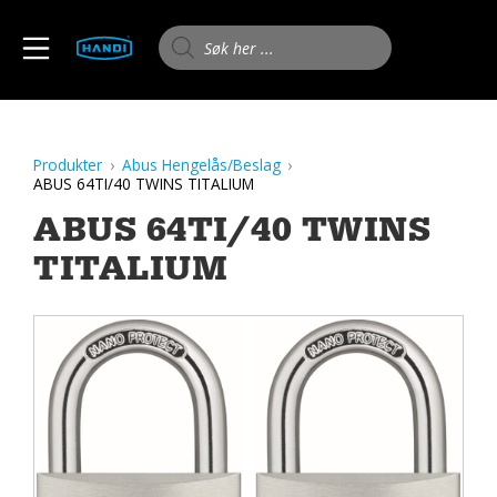
Skip
to
Products search
MOBILE MENU
content
HANDI AS
Produkter
Abus Hengelås/Beslag
ABUS 64TI/40 TWINS TITALIUM
ABUS 64TI/40 TWINS
TITALIUM