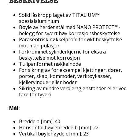
BESKRIVELSE
Solid låskropp laget av TITALIUM™
spesialaluminium
Bøyle av herdet stål med NANO PROTECT™-
belegg for svært høy korrosjonsbeskyttelse
Parasentrisk nøkkelprofil for økt beskyttelse
mot manipulasjon
Forkrommet sylinderkjerne for ekstra
beskyttelse mot korrosjon
Tulipanformet nøkkelhode
For sikring av for eksempel kjettinger, dører,
porter, skap, kommoder, verktøykasser,
kjellervinduer eller boder
Sikring av mindre verdier/gjenstander eller ved
fare for tyveri
Mål:
Bredde a [mm]: 40
Horisontal bøylebredde b [mm]: 22
Vertikal bøylehøyde c [mm]: 23