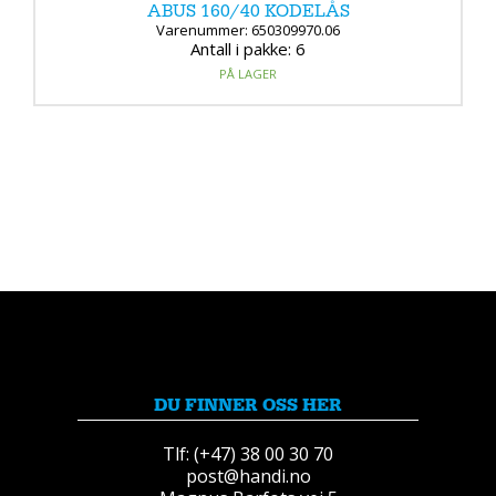
ABUS 160/40 KODELÅS
Varenummer: 650309970.06
Antall i pakke: 6
PÅ LAGER
DU FINNER OSS HER
Tlf: (+47) 38 00 30 70
post@handi.no