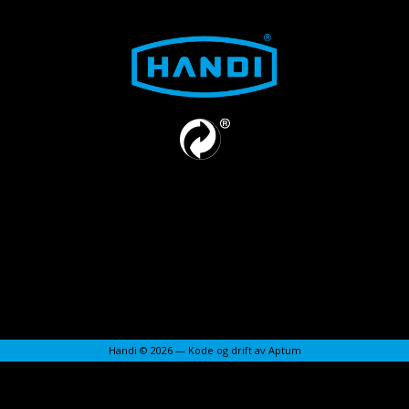
Handi © 2026 — Kode og drift av
Aptum