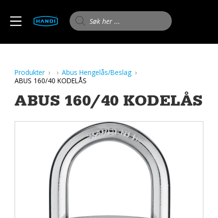
Skip
to
Products search
MOBILE MENU
content
HANDI AS
Produkter
Abus Hengelås/Beslag
ABUS 160/40 KODELÅS
ABUS 160/40 KODELÅS