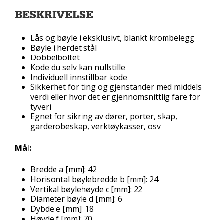
BESKRIVELSE
Lås og bøyle i eksklusivt, blankt krombelegg
Bøyle i herdet stål
Dobbelboltet
Kode du selv kan nullstille
Individuell innstillbar kode
Sikkerhet for ting og gjenstander med middels
verdi eller hvor det er gjennomsnittlig fare for
tyveri
Egnet for sikring av dører, porter, skap,
garderobeskap, verktøykasser, osv
Mål:
Bredde a [mm]: 42
Horisontal bøylebredde b [mm]: 24
Vertikal bøylehøyde c [mm]: 22
Diameter bøyle d [mm]: 6
Dybde e [mm]: 18
Høyde f [mm]: 70