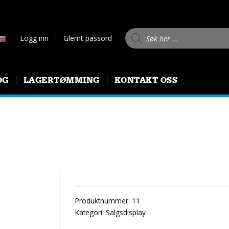
Products search
Logg inn
Glemt passord
OG
LAGERTØMMING
KONTAKT OSS
Produktnummer:
11
Kategori:
Salgsdisplay