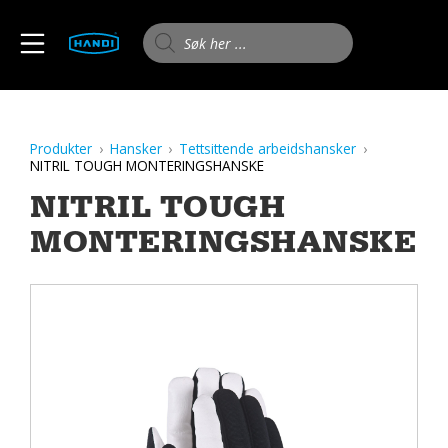
Skip
to
Products search
MOBILE MENU
content
HANDI AS
Produkter
Hansker
Tettsittende arbeidshansker
NITRIL TOUGH MONTERINGSHANSKE
NITRIL TOUGH
MONTERINGSHANSKE