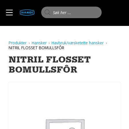
Skip
to
Products search
MOBILE MENU
content
HANDI AS
Produkter
Hansker
Havbruk/væsketette hansker
NITRIL FLOSSET BOMULLSFÔR
NITRIL FLOSSET
BOMULLSFÔR