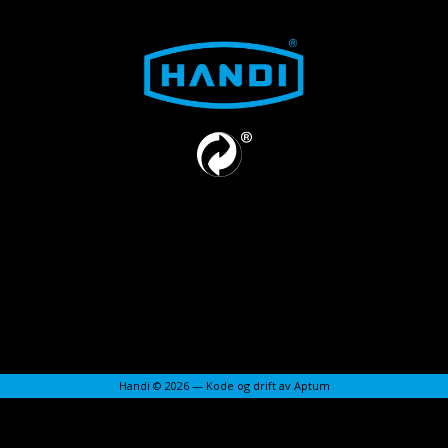
Handi © 2026 — Kode og drift av
Aptum