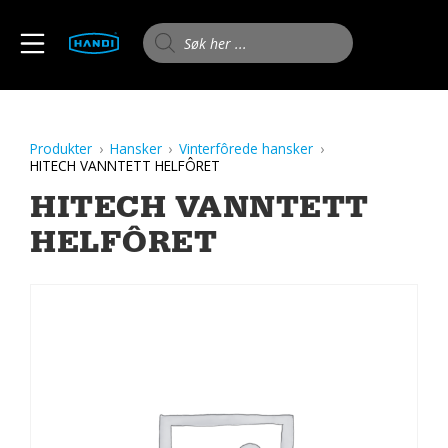
Skip
to
Products search
MOBILE MENU
content
HANDI AS
Produkter
Hansker
Vinterfôrede hansker
HITECH VANNTETT HELFÔRET
HITECH VANNTETT
HELFÔRET