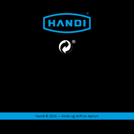
Handi © 2026 — Kode og drift av
Aptum