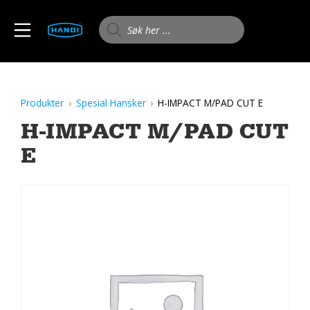
Skip
to
Products search
MOBILE MENU
content
HANDI AS
Produkter
Spesial Hansker
H-IMPACT M/PAD CUT E
H-IMPACT M/PAD CUT
E