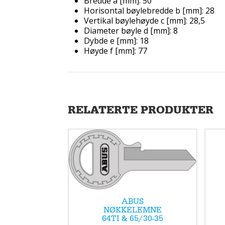
Bredde a [mm]: 50
Horisontal bøylebredde b [mm]: 28
Vertikal bøylehøyde c [mm]: 28,5
Diameter bøyle d [mm]: 8
Dybde e [mm]: 18
Høyde f [mm]: 77
RELATERTE PRODUKTER
ABUS
NØKKELEMNE
64TI & 65/30-35