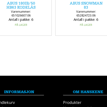
ABUS 180IB/50
ABUS SNOWMAN
HB63 KODELÅS
83
Varenummer:
Varenummer:
651026607.06
652824723.06
Antall i pakke: 6
Antall i pakke: 6
PÅ LAGER
PÅ LAGER
INFORMASJON
OM HANSKENE
ndlekurv
Produkter