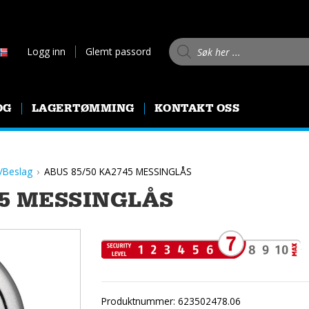
Products search
Logg inn
Glemt passord
OG
LAGERTØMMING
KONTAKT OSS
/Beslag
ABUS 85/50 KA2745 MESSINGLÅS
45 MESSINGLÅS
Produktnummer:
623502478.06