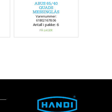
ABUS 65/40
QUADS
MESSINGLÅS
Varenummer:
618021678.06
Antall i pakke: 6
PÅ LAGER