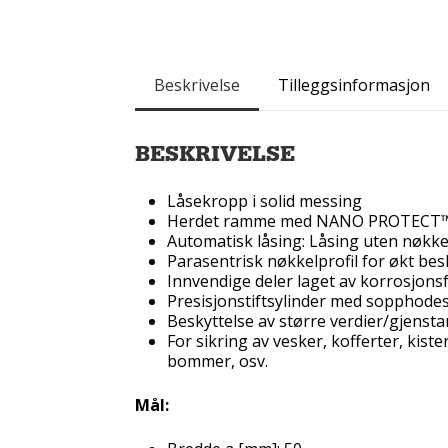
Beskrivelse
Tilleggsinformasjon
BESKRIVELSE
Låsekropp i solid messing
Herdet ramme med NANO PROTECT™-b
Automatisk låsing: Låsing uten nøkke
Parasentrisk nøkkelprofil for økt be
Innvendige deler laget av korrosjonsfr
Presisjonstiftsylinder med sopphodes
Beskyttelse av større verdier/gjenstan
For sikring av vesker, kofferter, kist
bommer, osv.
Mål: