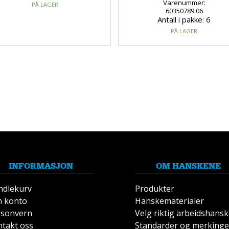
Varenummer:
PÅ LAGER
60350789.06
Antall i pakke: 6
PÅ LAGER
INFORMASJON
OM HANSKENE
ndlekurv
Produkter
n konto
Hanskematerialer
rsonvern
Velg riktig arbeidshans
takt oss
Standarder og merkinge