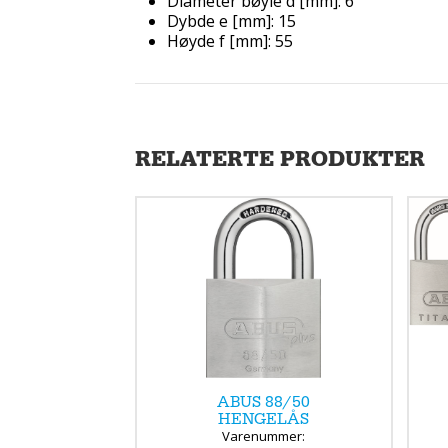
Diameter bøyle d [mm]: 6
Dybde e [mm]: 15
Høyde f [mm]: 55
RELATERTE PRODUKTER
ABUS 88/50
HENGELÅS
Varenummer: