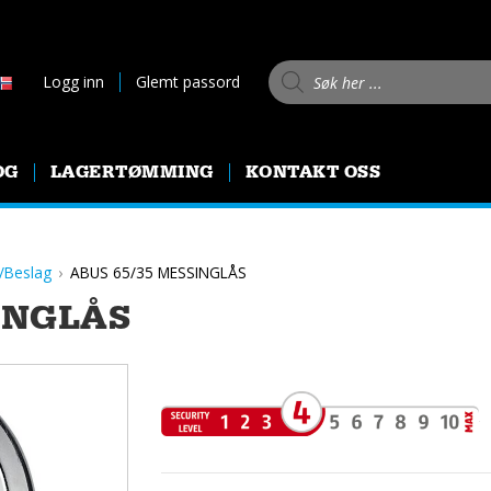
Products search
Logg inn
Glemt passord
OG
LAGERTØMMING
KONTAKT OSS
/Beslag
ABUS 65/35 MESSINGLÅS
INGLÅS