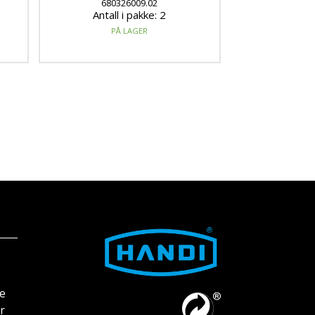
680326009.02
Antall i pakke: 2
PÅ LAGER
ke
r