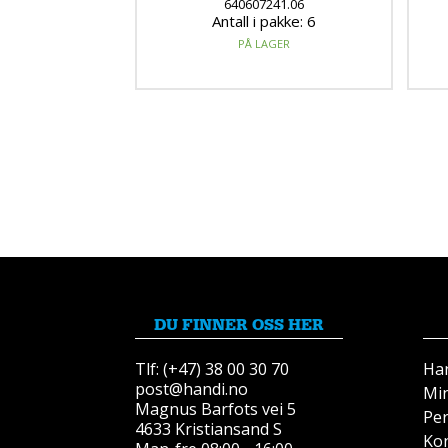
640607241.06
Antall i pakke: 6
PÅ LAGER
DU FINNER OSS HER
Tlf: (+47) 38 00 30 70
Ha
post@handi.no
Mi
Magnus Barfots vei 5
Pe
4633 Kristiansand S
Kon